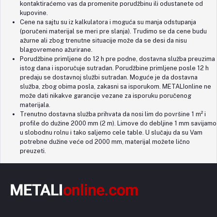
kontaktiraćemo vas da promenite porudžbinu ili odustanete od
kupovine.
Cene na sajtu su iz kalkulatora i moguća su manja odstupanja
(poručeni materijal se meri pre slanja). Trudimo se da cene budu
ažurne ali zbog trenutne situacije može da se desi da nisu
blagovremeno ažurirane.
Porudžbine primljene do 12 h pre podne, dostavna služba preuzima
istog dana i isporučuje sutradan. Porudžbine primljene posle 12 h
predaju se dostavnoj službi sutradan. Moguće je da dostavna
služba, zbog obima posla, zakasni sa isporukom. METALIonline ne
može dati nikakve garancije vezane za isporuku poručenog
materijala.
Trenutno dostavna služba prihvata da nosi lim do površine 1 m² i
profile do dužine 2000 mm (2 m). Limove do debljine 1 mm savijamo
u slobodnu rolnu i tako saljemo cele table. U slučaju da su Vam
potrebne dužine veće od 2000 mm, materijal možete lično
preuzeti.