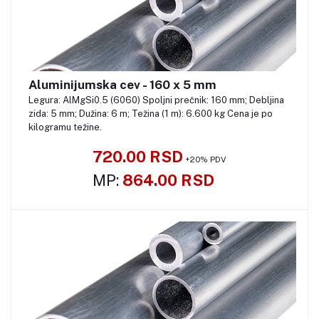
Aluminijumska cev - 160 x 5 mm
Pozovite
Legura: AlMgSi0.5 (6060) Spoljni prečnik: 160 mm; Debljina
zida: 5 mm; Dužina: 6 m; Težina (1 m): 6.600 kg Cena je po
kilogramu težine.
720.00 RSD
+20% PDV
MP:
864.00 RSD