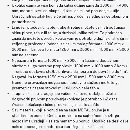
Ukoliko uzimate više komada kutija dužine između 3000 mm - 4000
mm, morate uzeti celokupnu dužinu osim kod poslednje kutije.
Obračunati ostatak kutije će biti isporučen zajedno sa celokupnom
porudžbinom.
Limove i pločevinu, table, trake ili rolne možete uzimati poštujući
širinu ploče, table ili rolne, a dužinski koliko želite. To praktično
znači da možete poručiti koliko vam je potrebno dužinski, ali u širini
željenog proizvoda (odnosi se na lim malog formata - 1000 mm x
2000 mm). Limove formata 1250 mm x 2500 mm i 1500 mm x 3000
mm ne sečemo.
Nagazni lim formata 1000 mm x 2000 mm šaljemo dostavnom
službom ali ga moramo prepoloviti (1000 mm x 1000 mm x 2 kom.).
Trenutno dostavna služba prihvata da nosi lim do površine do 1 m².
Nagazni lim formata 1250 mm x 2500 mm i 1500 mm x 3000 mm
trenutno prevazilazi mogućnosti dostavne službe i možete ga
preuzeti na našem stovarištu. Isključivo cela tabla.
Trapezni lim se izradjuje po vašem zahtevu, detalje možete
dogovoriti prilikom poručivanja - obicno je potrebno 1-2 dana.
Avansno plaćanje i lično preuzimanje na stovarištu.
Sav materijal koji je ponudjen na sajtu METALIonline je u
standardnoj ponudi. Ono sto ne vidite na sajtu ("nema u izlogu,
možda ima u radnji"), zaista nemamo u ponudi. Ukoliko se desi da je
neki od ponudjenih materijala ispražnjen na zalihama,