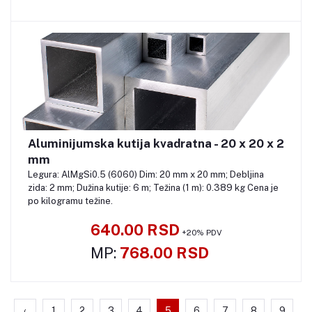
Aluminijumska kutija kvadratna - 20 x 20 x 2
Pozovite
mm
Legura: AlMgSi0.5 (6060) Dim: 20 mm x 20 mm; Debljina
zida: 2 mm; Dužina kutije: 6 m; Težina (1 m): 0.389 kg Cena je
po kilogramu težine.
640.00 RSD
+20% PDV
MP:
768.00 RSD
‹
1
2
3
4
5
6
7
8
9