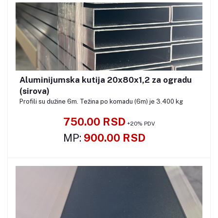
Aluminijumska kutija 20x80x1,2 za ogradu
Pozovite
(sirova)
Profili su dužine 6m. Težina po komadu (6m) je 3.400 kg
750.00 RSD
+20% PDV
MP:
900.00 RSD