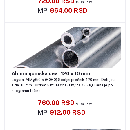
720.00 RSD
+20% PDV
MP:
864.00 RSD
Aluminijumska cev - 120 x 10 mm
Pozovite
Legura: AlMgSi0.5 (6060) Spoljni prečnik: 120 mm; Debljina
zida: 10 mm; Dužina: 6 m; Težina (1 m): 9.325 kg Cena je po
kilogramu težine.
760.00 RSD
+20% PDV
MP:
912.00 RSD