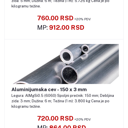
zida: 5 mm; Dužina: 6 m; Težina (1 m): 5.726 kg Cena je po
kilogramu težine.
760.00 RSD
+20% PDV
MP:
912.00 RSD
Aluminijumska cev - 150 x 3 mm
Pozovite
Legura: AlMgSi0.5 (6060) Spoljni prečnik: 150 mm; Debljina
zida: 3 mm; Dužina: 6 m; Težina (1 m): 3.800 kg Cena je po
kilogramu težine.
720.00 RSD
+20% PDV
MP:
864.00 RSD