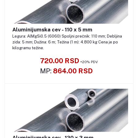
Aluminijumska cev - 110 x 5 mm
Pozovite
Legura: AlMgSi0.5 (6060) Spoljni prečnik: 110 mm; Debljina
zida: 5 mm; Dužina: 6 m; Težina (1 m): 4.800 kg Cena je po
kilogramu težine.
720.00 RSD
+20% PDV
MP:
864.00 RSD
Aluminijumska cev - 120 x 3 mm
Pozovite