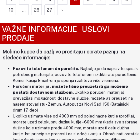
10
...
26
27
›
VAŽNE INFORMACIJE - USLOVI
PRODAJE
Molimo kupce da pažljivo pročitaju i obrate pažnju na
sledeće informacije:
Pozovite telefonom da poručite.
Najbolje je da napravite spisak
potrebnog materijala, pozovite telefonom i izdiktirate porudžbinu.
Komunikacija Email-om je sporija i zahteva više vremena.
Poručeni materijal
možete lično preuzeti
ili ga
možemo
poslati dostavnom službom.
Ukoliko poručeni materijal
prevazilazi mogućnosti dostavne službe, možete ga preuzeti na
našem stovarištu - Zemun, Autoput za Novi Sad 150 (
Batajnički
drum 17. deo)
Ukoliko uzimate više od 4000 mm od pojedinačne kutije (profila),
morate uzeti celokupnu dužinu kutije - 6000 mm (kada sve sabrane
dužine koje uzimate pređu 4000 mm, morate uzeti celu dužinu
kutije. Isti princip se prenosi i na sledeću kutiju). Obračunati ostatak
kutije će biti isporučen zajedno sa celokupnom porudžbinom.