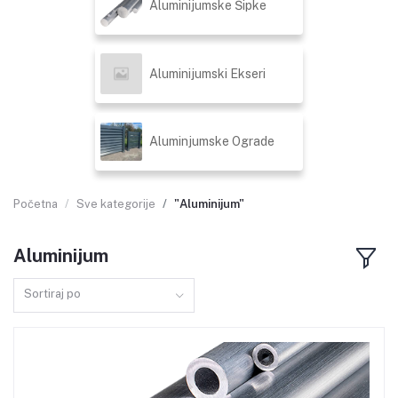
Aluminijumske Šipke
Aluminijumski Ekseri
Aluminjumske Ograde
Početna
Sve kategorije
"Aluminijum"
Aluminijum
Sortiraj po