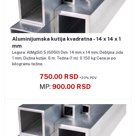
Aluminijumska kutija kvadratna - 14 x 14 x 1
Pozovite
mm
Legura: AlMgSi0.5 (6060) Dim: 14 mm x 14 mm; Debljina zida:
1 mm; Dužina kutije: 6 m; Težina (1 m): 0.150 kg Cena je po
kilogramu težine.
750.00 RSD
+20% PDV
MP:
900.00 RSD