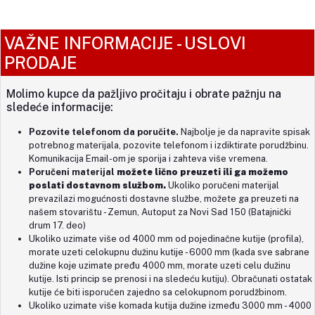
VAŽNE INFORMACIJE - USLOVI
PRODAJE
Molimo kupce da pažljivo pročitaju i obrate pažnju na
sledeće informacije:
Pozovite telefonom da poručite.
Najbolje je da napravite spisak
potrebnog materijala, pozovite telefonom i izdiktirate porudžbinu.
Komunikacija Email-om je sporija i zahteva više vremena.
Poručeni materijal
možete lično preuzeti
ili ga
možemo
poslati dostavnom službom.
Ukoliko poručeni materijal
prevazilazi mogućnosti dostavne službe, možete ga preuzeti na
našem stovarištu - Zemun, Autoput za Novi Sad 150 (
Batajnički
drum 17. deo)
Ukoliko uzimate više od 4000 mm od pojedinačne kutije (profila),
morate uzeti celokupnu dužinu kutije - 6000 mm (kada sve sabrane
dužine koje uzimate pređu 4000 mm, morate uzeti celu dužinu
kutije. Isti princip se prenosi i na sledeću kutiju). Obračunati ostatak
kutije će biti isporučen zajedno sa celokupnom porudžbinom.
Ukoliko uzimate više komada kutija dužine između 3000 mm - 4000