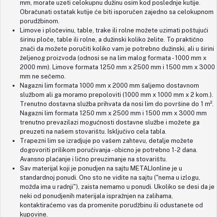
mm, morate uzeti celokupnu dužinu osim kod poslednje kutije.
Obračunati ostatak kutije će biti isporučen zajedno sa celokupnom
porudžbinom.
Limove i pločevinu, table, trake ili rolne možete uzimati poštujući
širinu ploče, table ili rolne, a dužinski koliko želite. To praktično
znači da možete poručiti koliko vam je potrebno dužinski, ali u širini
željenog proizvoda (odnosi se na lim malog formata - 1000 mm x
2000 mm). Limove formata 1250 mm x 2500 mm i 1500 mm x 3000
mm ne sečemo.
Nagazni lim formata 1000 mm x 2000 mm šaljemo dostavnom
službom ali ga moramo prepoloviti (1000 mm x 1000 mm x 2 kom.).
Trenutno dostavna služba prihvata da nosi lim do površine do 1 m².
Nagazni lim formata 1250 mm x 2500 mm i 1500 mm x 3000 mm
trenutno prevazilazi mogućnosti dostavne službe i možete ga
preuzeti na našem stovarištu. Isključivo cela tabla.
Trapezni lim se izradjuje po vašem zahtevu, detalje možete
dogovoriti prilikom poručivanja - obicno je potrebno 1-2 dana.
Avansno plaćanje i lično preuzimanje na stovarištu.
Sav materijal koji je ponudjen na sajtu METALIonline je u
standardnoj ponudi. Ono sto ne vidite na sajtu ("nema u izlogu,
možda ima u radnji"), zaista nemamo u ponudi. Ukoliko se desi da je
neki od ponudjenih materijala ispražnjen na zalihama,
kontaktiraćemo vas da promenite porudžbinu ili odustanete od
kupovine.