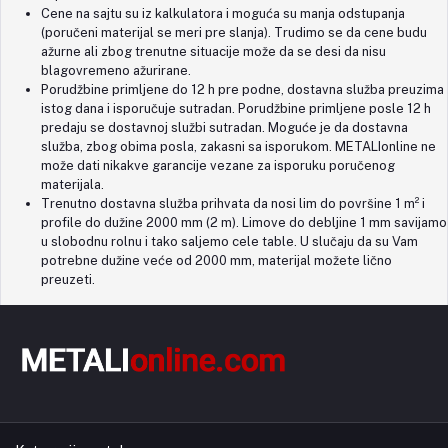
Cene na sajtu su iz kalkulatora i moguća su manja odstupanja
(poručeni materijal se meri pre slanja). Trudimo se da cene budu
ažurne ali zbog trenutne situacije može da se desi da nisu
blagovremeno ažurirane.
Porudžbine primljene do 12 h pre podne, dostavna služba preuzima
istog dana i isporučuje sutradan. Porudžbine primljene posle 12 h
predaju se dostavnoj službi sutradan. Moguće je da dostavna
služba, zbog obima posla, zakasni sa isporukom. METALIonline ne
može dati nikakve garancije vezane za isporuku poručenog
materijala.
Trenutno dostavna služba prihvata da nosi lim do površine 1 m² i
profile do dužine 2000 mm (2 m). Limove do debljine 1 mm savijamo
u slobodnu rolnu i tako saljemo cele table. U slučaju da su Vam
potrebne dužine veće od 2000 mm, materijal možete lično
preuzeti.