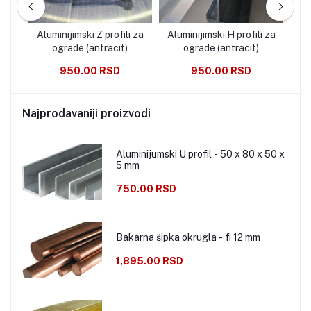
 sa
Aluminijimski Z profili za
Aluminijimski H profili za
Al
u
ograde (antracit)
ograde (antracit)
950.00 RSD
950.00 RSD
Najprodavaniji proizvodi
Aluminijumski U profil - 50 x 80 x 50 x
5 mm
750.00 RSD
Bakarna šipka okrugla - fi 12 mm
1,895.00 RSD