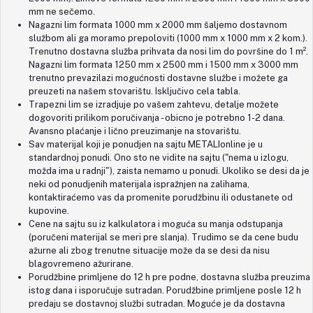
mm ne sečemo.
Nagazni lim formata 1000 mm x 2000 mm šaljemo dostavnom
službom ali ga moramo prepoloviti (1000 mm x 1000 mm x 2 kom.).
Trenutno dostavna služba prihvata da nosi lim do površine do 1 m².
Nagazni lim formata 1250 mm x 2500 mm i 1500 mm x 3000 mm
trenutno prevazilazi mogućnosti dostavne službe i možete ga
preuzeti na našem stovarištu. Isključivo cela tabla.
Trapezni lim se izradjuje po vašem zahtevu, detalje možete
dogovoriti prilikom poručivanja - obicno je potrebno 1-2 dana.
Avansno plaćanje i lično preuzimanje na stovarištu.
Sav materijal koji je ponudjen na sajtu METALIonline je u
standardnoj ponudi. Ono sto ne vidite na sajtu ("nema u izlogu,
možda ima u radnji"), zaista nemamo u ponudi. Ukoliko se desi da je
neki od ponudjenih materijala ispražnjen na zalihama,
kontaktiraćemo vas da promenite porudžbinu ili odustanete od
kupovine.
Cene na sajtu su iz kalkulatora i moguća su manja odstupanja
(poručeni materijal se meri pre slanja). Trudimo se da cene budu
ažurne ali zbog trenutne situacije može da se desi da nisu
blagovremeno ažurirane.
Porudžbine primljene do 12 h pre podne, dostavna služba preuzima
istog dana i isporučuje sutradan. Porudžbine primljene posle 12 h
predaju se dostavnoj službi sutradan. Moguće je da dostavna