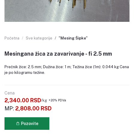
Početna
Sve kategorije
"Mesing Šipke"
Mesingana žica za zavarivanje - fi 2.5 mm
Prečnik žice: 2.5 mm; Dužina žice: 1 m; Težina žice (1m): 0.044 kg Cena
je po kilogramu težine.
Cena
2,340.00 RSD
/kg
+20% PDVa
MP:
2,808.00 RSD
Pozovite