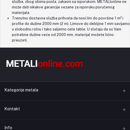
služba, zbog obima posla, zakasni sa isporukom. METALIonline ne
može dati nikakve garancije vezane za isporuku poručenog
materijala.
Trenutno dostavna služba prihvata da nosi lim do površine 1 m² i
profile do dužine 2000 mm (2 m). Limove do debljine 1 mm savijamo
u slobodnu rolnu i tako saljemo cele table. U slučaju da su Vam
potrebne dužine veće od 2000 mm, materijal možete lično
preuzeti.
Kategorije metala
Aluminijum
Kontakt
Bakar
Info
KONTAKT
Mesing