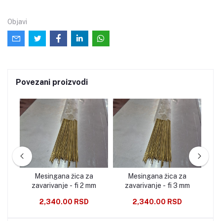
Objavi
Povezani proizvodi
gla
Mesingana žica za
Mesingana žica za
Mes
zavarivanje - fi 2 mm
zavarivanje - fi 3 mm
2,340.00 RSD
2,340.00 RSD