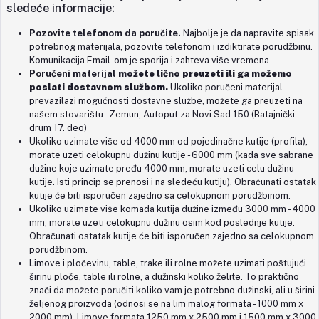
sledeće informacije:
Pozovite telefonom da poručite.
Najbolje je da napravite spisak
potrebnog materijala, pozovite telefonom i izdiktirate porudžbinu.
Komunikacija Email-om je sporija i zahteva više vremena.
Poručeni materijal
možete lično preuzeti
ili ga
možemo
poslati dostavnom službom.
Ukoliko poručeni materijal
prevazilazi mogućnosti dostavne službe, možete ga preuzeti na
našem stovarištu - Zemun, Autoput za Novi Sad 150 (
Batajnički
drum 17. deo)
Ukoliko uzimate više od 4000 mm od pojedinačne kutije (profila),
morate uzeti celokupnu dužinu kutije - 6000 mm (kada sve sabrane
dužine koje uzimate pređu 4000 mm, morate uzeti celu dužinu
kutije. Isti princip se prenosi i na sledeću kutiju). Obračunati ostatak
kutije će biti isporučen zajedno sa celokupnom porudžbinom.
Ukoliko uzimate više komada kutija dužine između 3000 mm - 4000
mm, morate uzeti celokupnu dužinu osim kod poslednje kutije.
Obračunati ostatak kutije će biti isporučen zajedno sa celokupnom
porudžbinom.
Limove i pločevinu, table, trake ili rolne možete uzimati poštujući
širinu ploče, table ili rolne, a dužinski koliko želite. To praktično
znači da možete poručiti koliko vam je potrebno dužinski, ali u širini
željenog proizvoda (odnosi se na lim malog formata - 1000 mm x
2000 mm). Limove formata 1250 mm x 2500 mm i 1500 mm x 3000