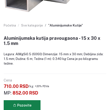
Početna
Sve kategorije
"Aluminijumske Kutije"
Aluminijumska kutija pravougaona - 15 x 30 x
1.5 mm
Legura: AlMgSi0.5 (6060) Dimenzije: 15 mm x 30 mm; Debljina zida:
1.5 mm; Dužina: 6 m; Težina (1 m): 0.340 kg Cena je po kilogramu
težine.
Cena
710.00 RSD
/kg
+20% PDVa
MP:
852.00 RSD
Pozovite