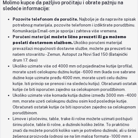
Molimo kupce da pažljivo pročitaju i obrate pažnju na
sledeće informacije:
Pozovite telefonom da poručite.
Najbolje je da napravite spisak
potrebnog materijala, pozovite telefonom i izdiktirate porudžbinu.
Komunikacija Email-om je sporija i zahteva više vremena.
Poručeni materijal
možete lično preuzeti
ili ga
možemo
poslati dostavnom službom.
Ukoliko poručeni materijal
prevazilazi mogućnosti dostavne službe, možete ga preuzeti na
našem stovarištu - Zemun, Autoput za Novi Sad 150 (
Batajnički
drum 17. deo)
Ukoliko uzimate više od 4000 mm od pojedinačne kutije (profila),
morate uzeti celokupnu dužinu kutije - 6000 mm (kada sve sabrane
dužine koje uzimate pređu 4000 mm, morate uzeti celu dužinu
kutije. Isti princip se prenosi i na sledeću kutiju). Obračunati ostatak
kutije će biti isporučen zajedno sa celokupnom porudžbinom.
Ukoliko uzimate više komada kutija dužine između 3000 mm - 4000
mm, morate uzeti celokupnu dužinu osim kod poslednje kutije.
Obračunati ostatak kutije će biti isporučen zajedno sa celokupnom
porudžbinom.
Limove i pločevinu, table, trake ili rolne možete uzimati poštujući
širinu ploče, table ili rolne, a dužinski koliko želite. To praktično
znači da možete poručiti koliko vam je potrebno dužinski, ali u širini
željenog proizvoda (odnosi se na lim malog formata - 1000 mm x