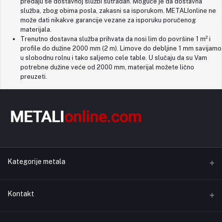
predaju se dostavnoj službi sutradan. Moguće je da dostavna
služba, zbog obima posla, zakasni sa isporukom. METALIonline ne
može dati nikakve garancije vezane za isporuku poručenog
materijala.
Trenutno dostavna služba prihvata da nosi lim do površine 1 m² i
profile do dužine 2000 mm (2 m). Limove do debljine 1 mm savijamo
u slobodnu rolnu i tako saljemo cele table. U slučaju da su Vam
potrebne dužine veće od 2000 mm, materijal možete lično
preuzeti.
Kategorije metala
Aluminijum
Kontakt
Bakar