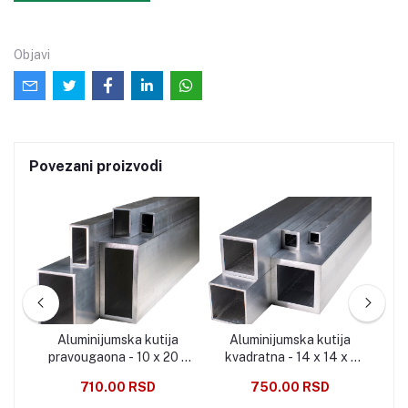
Objavi
Povezani proizvodi
ja
Aluminijumska kutija
Aluminijumska kutija
A
x 2
pravougaona - 10 x 20 x
kvadratna - 14 x 14 x 1
kv
1.5 mm
mm
710.00 RSD
750.00 RSD