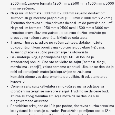
2000 mm). Limove formata 1250 mm x 2500 mm i 1500 mm x 3000
mm ne sečemo.
Nagazni lim formata 1000 mm x 2000 mm šaljemo dostavnom
službom ali ga moramo prepoloviti (1000 mm x 1000 mm x 2 kom.).
Trenutno dostavna služba prihvata da nosi lim do površine do 1 m².
Nagazni lim formata 1250 mm x 2500 mm i 1500 mm x 3000 mm
trenutno prevazilazi mogućnosti dostavne službe i možete ga
preuzeti na našem stovarištu. Isključivo cela tabla.
Trapezni lim se izradjuje po vašem zahtevu, detalje možete
dogovoriti prilikom poručivanja - obicno je potrebno 1-2 dana.
Avansno plaćanje i lično preuzimanje na stovarištu.
Sav materijal koji je ponudjen na sajtu METALIonline je u
standardnoj ponudi. Ono sto ne vidite na sajtu ("nema u izlogu,
možda ima u radnji"), zaista nemamo u ponudi. Ukoliko se desi da je
neki od ponudjenih materijala ispražnjen na zalihama,
kontaktiraćemo vas da promenite porudžbinu ili odustanete od
kupovine.
Cene na sajtu su iz kalkulatora i moguća su manja odstupanja
(poručeni materijal se meri pre slanja). Trudimo se da cene budu
ažurne ali zbog trenutne situacije može da se desi da nisu
blagovremeno ažurirane.
Porudžbine primljene do 12 h pre podne, dostavna služba preuzima
istog dana i isporučuje sutradan. Porudžbine primljene posle 12 h