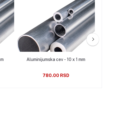
8 x 1 mm
Aluminijumska cev - 10 x 1 mm
Aluminijumska ce
780.00 RSD
1,100.