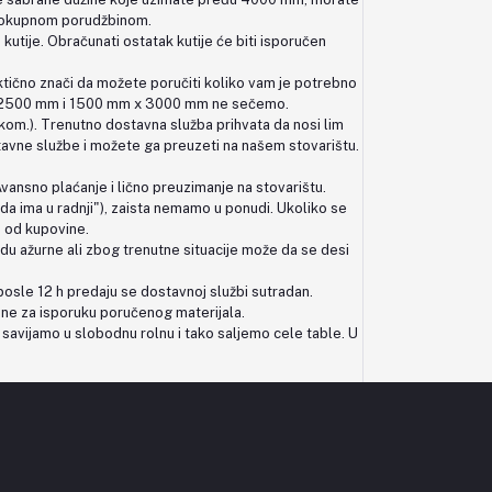
 celokupnom porudžbinom.
tije. Obračunati ostatak kutije će biti isporučen
praktično znači da možete poručiti koliko vam je potrebno
m x 2500 mm i 1500 mm x 3000 mm ne sečemo.
m.). Trenutno dostavna služba prihvata da nosi lim
vne službe i možete ga preuzeti na našem stovarištu.
vansno plaćanje i lično preuzimanje na stovarištu.
žda ima u radnji"), zaista nemamo u ponudi. Ukoliko se
e od kupovine.
du ažurne ali zbog trenutne situacije može da se desi
osle 12 h predaju se dostavnoj službi sutradan.
ne za isporuku poručenog materijala.
savijamo u slobodnu rolnu i tako saljemo cele table. U