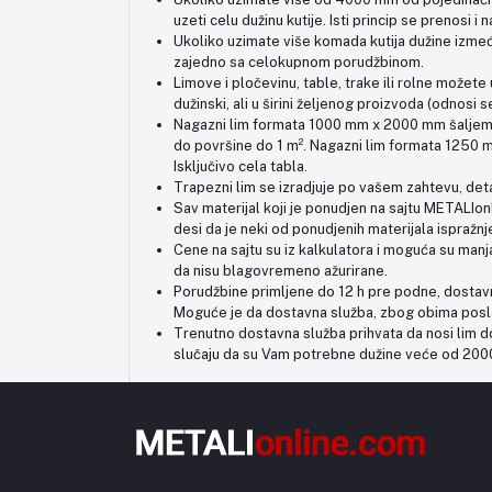
uzeti celu dužinu kutije. Isti princip se prenosi
Ukoliko uzimate više komada kutija dužine izmeđ
zajedno sa celokupnom porudžbinom.
Limove i pločevinu, table, trake ili rolne možete 
dužinski, ali u širini željenog proizvoda (odn
Nagazni lim formata 1000 mm x 2000 mm šaljemo
do površine do 1 m². Nagazni lim formata 1250
Isključivo cela tabla.
Trapezni lim se izradjuje po vašem zahtevu, deta
Sav materijal koji je ponudjen na sajtu METALIon
desi da je neki od ponudjenih materijala ispraž
Cene na sajtu su iz kalkulatora i moguća su manj
da nisu blagovremeno ažurirane.
Porudžbine primljene do 12 h pre podne, dostavn
Moguće je da dostavna služba, zbog obima posla
Trenutno dostavna služba prihvata da nosi lim d
slučaju da su Vam potrebne dužine veće od 2000