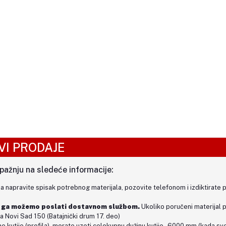
VI PRODAJE
 pažnju na sledeće informacije:
da napravite spisak potrebnog materijala, pozovite telefonom i izdiktirate 
i ga
možemo poslati dostavnom službom.
Ukoliko poručeni materijal 
a Novi Sad 150 (
Batajnički drum 17. deo)
 kutije (profila), morate uzeti celokupnu dužinu kutije - 6000 mm (kada 