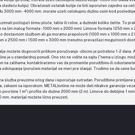
 i na sledeću kutiju). Obračunati ostatak kutije će biti isporučen zajedno sa
u 3000 mm - 4000 mm, morate uzeti celokupnu dužinu osim kod poslednje ku
uzimati poštujući širinu ploče, table ili rolne, a dužinski koliko želite. To 
osi se na lim malog formata - 1000 mm x 2000 mm). Limove formata 1250 m
 dostavnom službom ali ga moramo prepoloviti (1000 mm x 1000 mm x 2 ko
 mm x 2500 mm i 1500 mm x 3000 mm trenutno prevazilazi mogućnosti dosta
lje možete dogovoriti prilikom poručivanja - obicno je potrebno 1-2 dana. A
line je u standardnoj ponudi. Ono sto ne vidite na sajtu ("nema u izlogu, mo
njen na zalihama, kontaktiraćemo vas da promenite porudžbinu ili odustanet
a odstupanja (poručeni materijal se meri pre slanja). Trudimo se da cene bu
a služba preuzima istog dana i isporučuje sutradan. Porudžbine primljene p
, zakasni sa isporukom. METALIonline ne može dati nikakve garancije veza
o površine 1 m² i profile do dužine 2000 mm (2 m). Limove do debljine 1 mm 
 mm, materijal možete lično preuzeti.