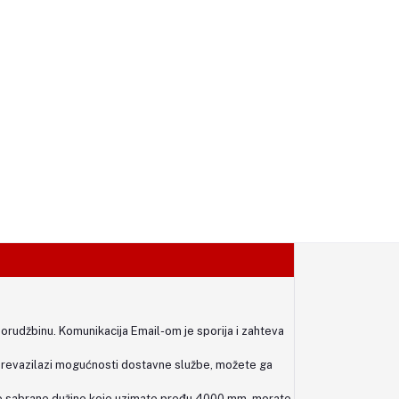
porudžbinu. Komunikacija Email-om je sporija i zahteva
prevazilazi mogućnosti dostavne službe, možete ga
sve sabrane dužine koje uzimate pređu 4000 mm, morate