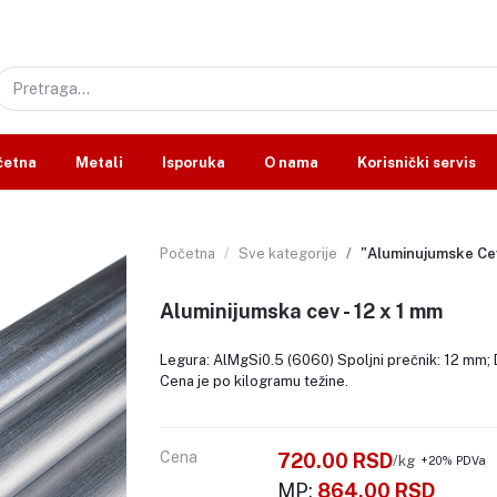
četna
Metali
Isporuka
O nama
Korisnički servis
Početna
Sve kategorije
"Aluminujumske Ce
Aluminijumska cev - 12 x 1 mm
Legura: AlMgSi0.5 (6060) Spoljni prečnik: 12 mm; De
Cena je po kilogramu težine.
Cena
720.00 RSD
/kg
+20% PDVa
MP:
864.00 RSD