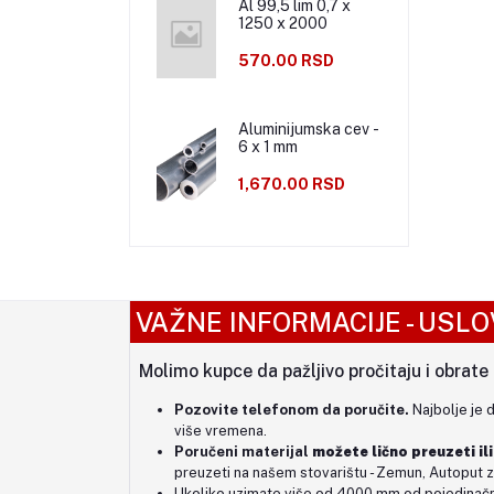
Al 99,5 lim 0,7 x
1250 x 2000
570.00 RSD
Aluminijumska cev -
6 x 1 mm
1,670.00 RSD
VAŽNE INFORMACIJE - USLO
Molimo kupce da pažljivo pročitaju i obrate
Pozovite telefonom da poručite.
Najbolje je 
više vremena.
Poručeni materijal
možete lično preuzeti
il
preuzeti na našem stovarištu - Zemun, Autoput z
Ukoliko uzimate više od 4000 mm od pojedinačne