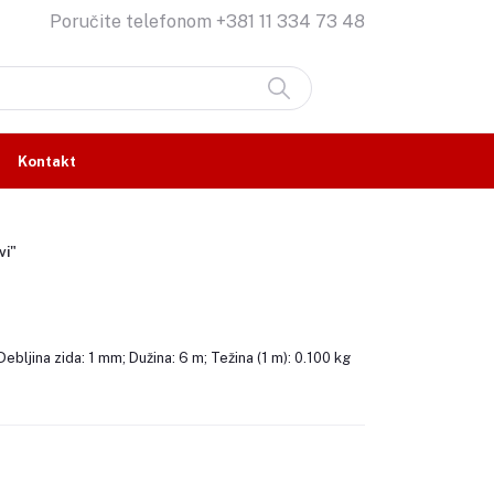
Poručite telefonom
+381 11 334 73 48
Kontakt
vi"
bljina zida: 1 mm; Dužina: 6 m; Težina (1 m): 0.100 kg