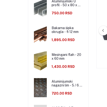
Aluminijumski U
profil - 50 x 80 x 50
x 5 mm
750.00 RSD
Bakarna šipka
okrugla - fi 12 mm
1,895.00 RSD
ska cev - 14 x 1 mm
Aluminijumska cev - 14 x 2 mm
Mesingani flah - 20
x 60 mm
20.00 RSD
990.00 RSD
1,430.00 RSD
Aluminijumski
nagazni lim - 5 / 6 x
1250 x 2500 mm
720.00 RSD